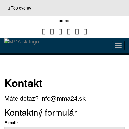
SPrejsť
k
Top eventy
hlavnému
obsahu
promo
Twitter
Google+
Facebook
YouTube
Instagram
RSS
Toggl
navig
Kontakt
Máte dotaz? info@mma24.sk
Kontaktný formulár
E-mail: