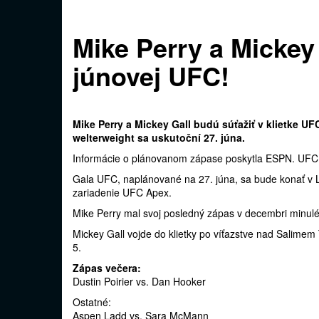
Mike Perry a Mickey 
júnovej UFC!
Mike Perry a Mickey Gall budú súťažiť v klietke UFC
welterweight sa uskutoční 27. júna.
Informácie o plánovanom zápase poskytla ESPN. UFC to
Gala UFC, naplánované na 27. júna, sa bude konať v L
zariadenie UFC Apex.
Mike Perry mal svoj posledný zápas v decembri minulé
Mickey Gall vojde do klietky po víťazstve nad Salim
5.
Zápas večera:
Dustin Poirier vs. Dan Hooker
Ostatné:
Aspen Ladd vs. Sara McMann