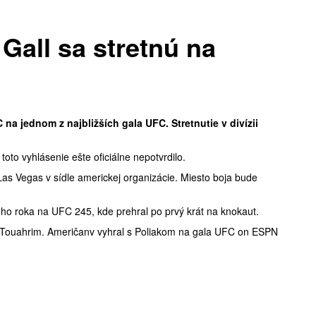
Gall sa stretnú na
 na jednom z najbližších gala UFC. Stretnutie v divízii
to vyhlásenie ešte oficiálne nepotvrdilo.
as Vegas v sídle americkej organizácie. Miesto boja bude
ho roka na UFC 245, kde prehral po prvý krát na knokaut.
em Touahrim. Američanv vyhral s Poliakom na gala UFC on ESPN