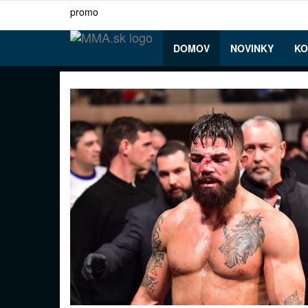
SPrejsť
promo
k
hlavnému
obsahu
DOMOV
NOVINKY
KO