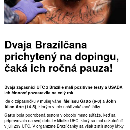
Dvaja Brazílčana
prichytený na dopingu,
čaká ich ročná pauza!
Dvaja zápasníci UFC z Brazílie mali pozitívne testy a USADA
ich činnosť pozastavila na celý rok.
Ide o zápasníčku v mušej váhe
Melissu Gatto (6-0)
a
John
Allan Arte (14-5),
ktorým v tele našli zakázané látky.
Gatto
bola podrobená testom v období mimo súťaže, keď sa
pripravovala na svoj debut v klietke UFC, ktorý sa mal uskutočniť
v júli 239 UFC. V organizme Brazílčanky sa však zistili stopy látky