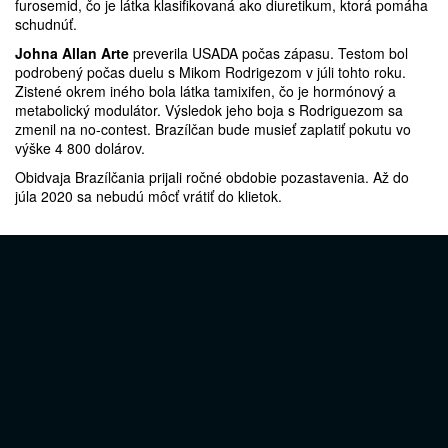
furosemid, čo je látka klasifikovaná ako diuretikum, ktorá pomáha
schudnúť.
Johna Allan Arte
preverila USADA počas zápasu. Testom bol
podrobený počas duelu s Mikom Rodrigezom v júli tohto roku.
Zistené okrem iného bola látka tamixifen, čo je hormónový a
metabolický modulátor. Výsledok jeho boja s Rodriguezom sa
zmenil na no-contest. Brazílčan bude musieť zaplatiť pokutu vo
výške 4 800 dolárov.
Obidvaja Brazílčania prijali ročné obdobie pozastavenia. Až do
júla 2020 sa nebudú môcť vrátiť do klietok.