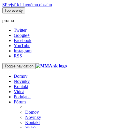
SPrejsť k hlavnému obsahu
Top eventy
promo
Twitter
Google+
Facebook
YouTube
Instagram
RSS
Toggle navigation
Domov
Novinky
Kontakt
Videá
Podujatia
Fórum
Domov
Novinky
Kontakt
Videá