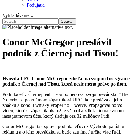
Podujatia
Vyhľadávanie...
Search
Conor McGregor preslávil
podnik z Čiernej nad Tisou!
Hviezda UFC Conor McGregor zdieľal na svojom Instsgrame
podnik z Čiernej nad Tisou, ktorá nesie meno práve po ňom.
Podnikateľ z Čiernej nad Tisou pomenoval svoju prevádzku "The
Notorious" po známom zápasníkovi UFC, kde predáva aj jeho
značku alkoholu whisky Proper no. Twelve. Propagoval ho vo
videu, ktoré si zápasník okamžite všimol a zdieľal to na svojom
instagramovom účte, ktorý sleduje cez 32 miliónov ľudí.
Conor McGregor tak spravil podnikateľovi z Východu parádnu
reklamu a o jeho prevádzku sa bude zaujímať určite viac ľudí.